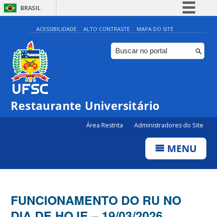
BRASIL
Simplifique!
ACESSIBILIDADE
ALTO CONTRASTE
MAPA DO SITE
Comunica BR
Participe
Acesso à informação
Legislação
Restaurante Universitário
Canais
Área Restrita
Administradores do Site
MENU
FUNCIONAMENTO DO RU NO
DIA DE HOJE – 19/03/2026