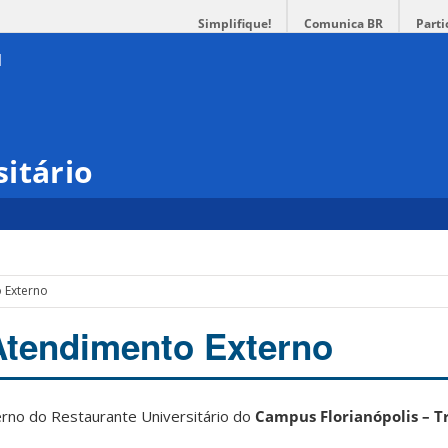
Simplifique!
Comunica BR
Parti
itário
 Externo
Atendimento Externo
rno do Restaurante Universitário do
Campus Florianópolis – T