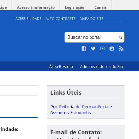
cipe
Acesso à informação
Legislação
Canais
ACESSIBILIDADE
ALTO CONTRASTE
MAPA DO SITE
Área Restrita
Administradores do Site
Links Úteis
Pró-Reitoria de Permanência e
Assuntos Estudantis
rindade
:
E-mail de Contato: