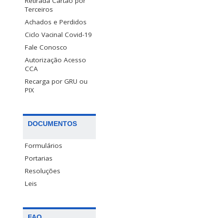
Retirada Cartão por
Terceiros
Achados e Perdidos
Ciclo Vacinal Covid-19
Fale Conosco
Autorização Acesso
CCA
Recarga por GRU ou
PIX
DOCUMENTOS
Formulários
Portarias
Resoluções
Leis
FAQ