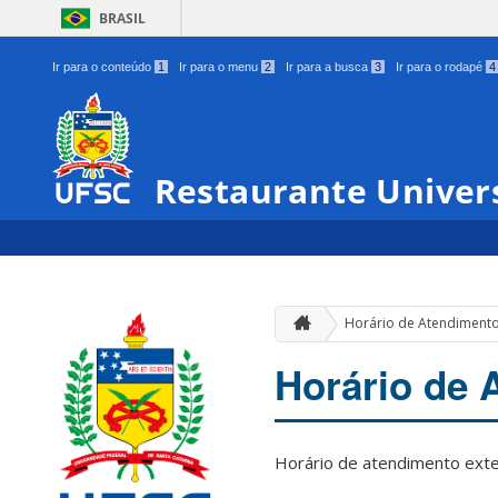
BRASIL
Ir para o conteúdo
1
Ir para o menu
2
Ir para a busca
3
Ir para o rodapé
4
Restaurante Univers
Horário de Atendimento
Horário de 
Horário de atendimento exte