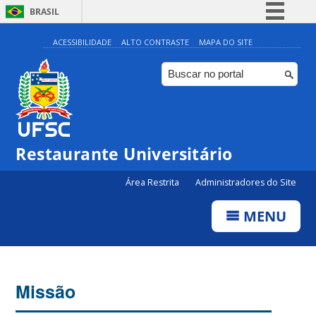
BRASIL
Simplifique!
ACESSIBILIDADE
ALTO CONTRASTE
MAPA DO SITE
Comunica BR
Participe
Acesso à informação
Legislação
Restaurante Universitário
Canais
Área Restrita
Administradores do Site
MENU
Missão