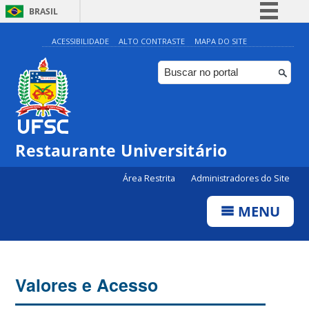
BRASIL
Simplifique!
ACESSIBILIDADE
ALTO CONTRASTE
MAPA DO SITE
Comunica BR
Participe
Acesso à informação
Legislação
Restaurante Universitário
Canais
Área Restrita
Administradores do Site
MENU
Valores e Acesso