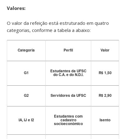
Valores:
O valor da refeição está estruturado em quatro
categorias, conforme a tabela a abaixo:
Categoria
Perfil
Valor
Estudantes da UFSC
G1
R$ 1,50
do C.A. e do N.D.I.
G2
Servidores da UFSC
R$ 2,90
Estudantes com
IA, IJ e I2
cadastro
Isento
socioeconômico