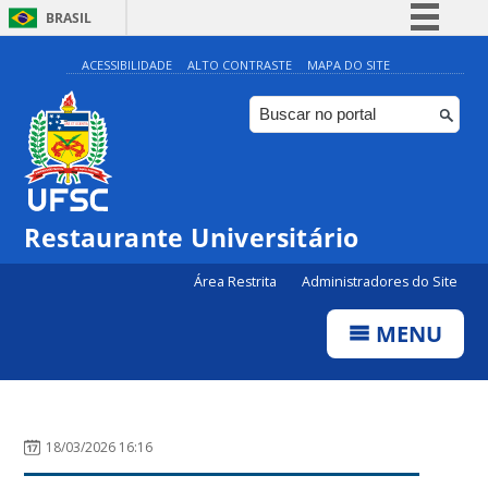
BRASIL
Simplifique!
ACESSIBILIDADE
ALTO CONTRASTE
MAPA DO SITE
Comunica BR
Participe
Acesso à informação
Legislação
Restaurante Universitário
Canais
Área Restrita
Administradores do Site
MENU
18/03/2026 16:16