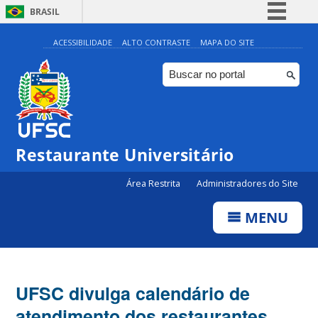
BRASIL
Simplifique!
ACESSIBILIDADE
ALTO CONTRASTE
MAPA DO SITE
Comunica BR
Participe
Acesso à informação
Legislação
Restaurante Universitário
Canais
Área Restrita
Administradores do Site
MENU
UFSC divulga calendário de
atendimento dos restaurantes