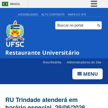
BRASIL
Simplifique!
ACESSIBILIDADE
ALTO CONTRASTE
MAPA DO SITE
Comunica BR
Participe
Acesso à informação
Legislação
Restaurante Universitário
Canais
Área Restrita
Administradores do Site
MENU
RU Trindade atenderá em
horário especial. 29/06/2026