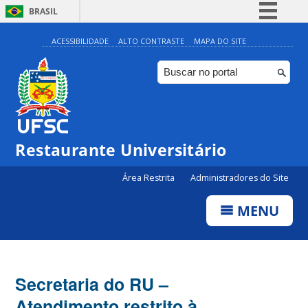
BRASIL
Simplifique!
ACESSIBILIDADE
ALTO CONTRASTE
MAPA DO SITE
Comunica BR
Participe
Acesso à informação
Legislação
Restaurante Universitário
Canais
Área Restrita
Administradores do Site
MENU
Secretaria do RU –
Atendimento restrito à